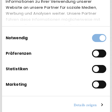
Informationen zu Ihrer Verwendung unserer
Website an unsere Partner für soziale Medien,
Werbung und Analysen weiter. Unsere Partner
führen diese Informationen möglicherweise mit
weiteren Daten zusammen, die Sie ihnen
Hier geht's zur PDF
bereitgestellt haben oder die sie im Rahmen Ihrer
Einwilligungsauswahl
Nutzung der Dienste gesammelt haben.
Notwendig
Zurück
Weitere Beiträge:
Präferenzen
Statistiken
Marketing
Details zeigen