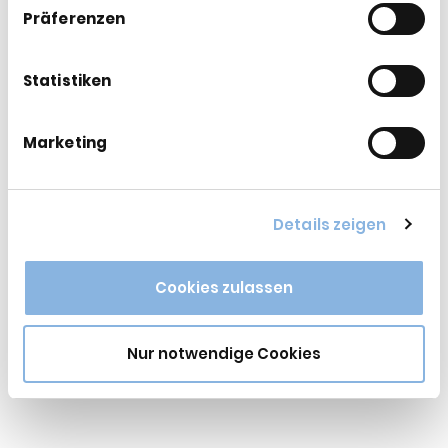
Präferenzen
Statistiken
Marketing
D14: Newsletter Insights special
Edition EXPT
Details zeigen
PDF downloaden:
Newsletter Insights special
Edition EXPT
Cookies zulassen
Datum:
2023-01-31
Thema:
5G
,
Ausschreibung
,
In-Life Services
,
IT-
Nur notwendige Cookies
Strategie
,
Mobilfunk
,
Newsletter
,
Projektmanagement
,
UCC