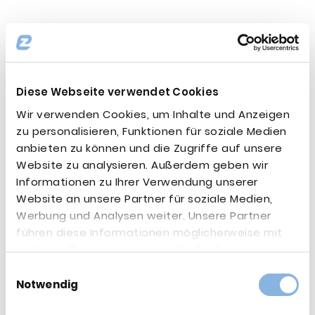
Datum:
2023-03-14
Thema:
5G
,
Ausschreibung
,
In-Life Services
,
IT-
Strategie
,
Mobilfunk
,
Newsletter
,
Projektmanagement
,
UCC
Diese Webseite verwendet Cookies
Wir verwenden Cookies, um Inhalte und Anzeigen
zu personalisieren, Funktionen für soziale Medien
anbieten zu können und die Zugriffe auf unsere
Website zu analysieren. Außerdem geben wir
Informationen zu Ihrer Verwendung unserer
Website an unsere Partner für soziale Medien,
Werbung und Analysen weiter. Unsere Partner
führen diese Informationen möglicherweise mit
weiteren Daten zusammen, die Sie ihnen
bereitgestellt haben oder die sie im Rahmen Ihrer
Einwilligungsauswahl
Nutzung der Dienste gesammelt haben.
Notwendig