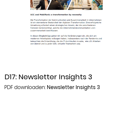
D17: Newsletter Insights 3
PDF downloaden:
Newsletter Insights 3
Datum:
2023-04-28
Thema:
5G
,
Ausschreibung
,
In-Life Services
,
IT-
Strategie
,
Mobilfunk
,
Newsletter
,
Projektmanagement
,
SASE
,
SD-LAN
,
SD-WAN
,
UCC
,
WLAN