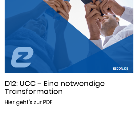
D12: UCC - Eine notwendige
Transformation
Hier geht's zur PDF:
Datum:
2023-01-20
Thema:
5G
,
Ausschreibung
,
In-Life Services
,
IT-
Strategie
,
Mobilfunk
,
Newsletter
,
Projektmanagement
,
UCC