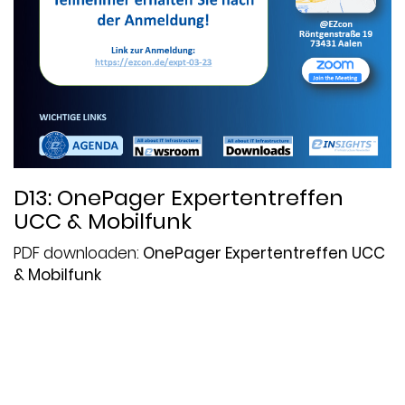
D13: OnePager Expertentreffen
UCC & Mobilfunk
PDF downloaden:
OnePager Expertentreffen UCC
& Mobilfunk
Datum:
2023-01-26
Thema:
5G
,
Ausschreibung
,
In-Life Services
,
IT-
Strategie
,
Mobilfunk
,
Newsletter
,
Projektmanagement
,
UCC