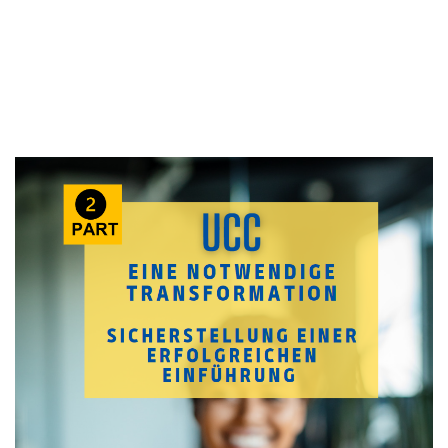
Thema:
5G
,
Ausschreibung
,
In-Life Services
,
IT-
Strategie
,
Mobilfunk
,
Newsletter
,
Projektmanagement
,
UCC