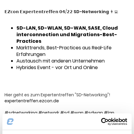
𝗘𝗭𝗰𝗼𝗻 𝗘𝘅𝗽𝗲𝗿𝘁𝗲𝗻𝘁𝗿𝗲𝗳𝗳𝗲𝗻 𝟬𝟰/𝟮𝟮
SD-Networking
👨‍💻
SD-LAN, SD-WLAN, SD-WAN, SASE, Cloud
interconnection und Migrations-Best-
Practices
Markttrends, Best-Practices aus Real-Life
Erfahrungen
Austausch mit anderen Unternehmen
Hybrides Event - vor Ort und Online
Hier geht es zum Expertentreffen "SD-Networking"!
expertentreffen.ezcon.de
#sdnetworking
#network
#sd
#wan
#sdwan
#lan
#sdlan
#sase
#migration
#projectmanagement
#consulting
#5g
#mobilfunk
#uc
#ausschreibung
#rfp
#it
#infrastructure
#EZcon