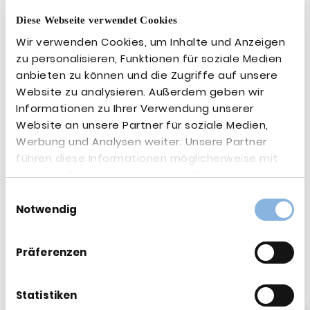
Zurück
Diese Webseite verwendet Cookies
Weitere Beiträge:
Wir verwenden Cookies, um Inhalte und Anzeigen
zu personalisieren, Funktionen für soziale Medien
anbieten zu können und die Zugriffe auf unsere
Website zu analysieren. Außerdem geben wir
Informationen zu Ihrer Verwendung unserer
Website an unsere Partner für soziale Medien,
Werbung und Analysen weiter. Unsere Partner
führen diese Informationen möglicherweise mit
weiteren Daten zusammen, die Sie ihnen
bereitgestellt haben oder die sie im Rahmen Ihrer
Einwilligungsauswahl
Nutzung der Dienste gesammelt haben.
Notwendig
Präferenzen
<
Statistiken