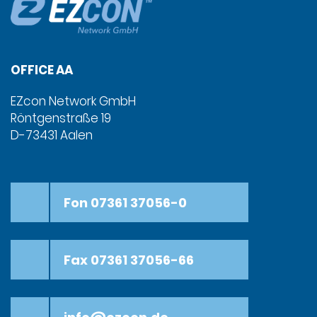
OFFICE AA
EZcon Network GmbH
Röntgenstraße 19
D-73431 Aalen
Fon 07361 37056-0
Fax 07361 37056-66