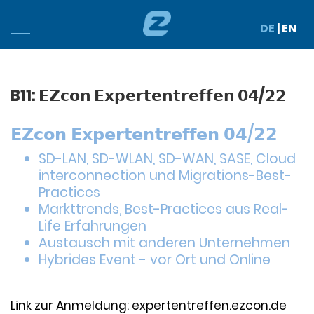
DE
|
EN
B11: 𝗘𝗭𝗰𝗼𝗻 𝗘𝘅𝗽𝗲𝗿𝘁𝗲𝗻𝘁𝗿𝗲𝗳𝗳𝗲𝗻 𝟬𝟰/𝟮𝟮
𝗘𝗭𝗰𝗼𝗻 𝗘𝘅𝗽𝗲𝗿𝘁𝗲𝗻𝘁𝗿𝗲𝗳𝗳𝗲𝗻 𝟬𝟰/𝟮𝟮
SD-LAN, SD-WLAN, SD-WAN, SASE, Cloud
interconnection und Migrations-Best-
Practices
Markttrends, Best-Practices aus Real-
Life Erfahrungen
Austausch mit anderen Unternehmen
Hybrides Event - vor Ort und Online
Link zur Anmeldung: expertentreffen.ezcon.de