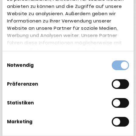
autonomes Fahren und Medizintechnik.
anbieten zu können und die Zugriffe auf unsere
Die UCC-Experten der EZcon können Ihnen helfen, die
Website zu analysieren. Außerdem geben wir
bestmögliche Lösung für einen kosteneffizienten und
Informationen zu Ihrer Verwendung unserer
praktikablen Einsatz dieser Technologie in Ihrem
Website an unsere Partner für soziale Medien,
Unternehmen zu finden.
Werbung und Analysen weiter. Unsere Partner
führen diese Informationen möglicherweise mit
#5g
#internet
#mobilfunk
#business
#automation
weiteren Daten zusammen, die Sie ihnen
#change
#streaming
#medical
#environment
#data
bereitgestellt haben oder die sie im Rahmen Ihrer
Einwilligungsauswahl
#ucc
#communication
#unified
#consulting
Nutzung der Dienste gesammelt haben.
Notwendig
#zukunftgestalten
#technology
#experience
#it
#infrastructure
#consulting
#ezconnetworkgmbh
#neutral
#collaboration
Präferenzen
Zurück
Weitere Beiträge:
Statistiken
Marketing