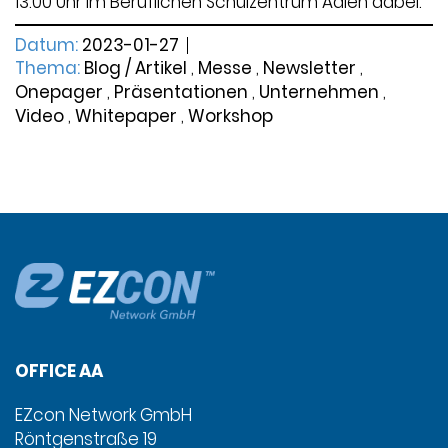
13:00 Uhr im Beruflichen Schulzentrum Aalen dabei.
Datum:
2023-01-27
Thema:
Blog / Artikel
,
Messe
,
Newsletter
,
Onepager
,
Präsentationen
,
Unternehmen
,
Video
,
Whitepaper
,
Workshop
OFFICE AA
EZcon Network GmbH
Röntgenstraße 19