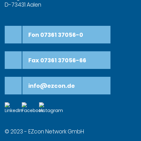
D-73431 Aalen
Fon 07361 37056-0
Fax 07361 37056-66
info@ezcon.de
© 2023 - EZcon Network GmbH