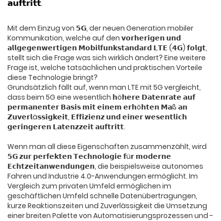
𝗮𝘂𝗳𝘁𝗿𝗶𝘁𝘁.
Mit dem Einzug von 𝟱𝗚, der neuen Generation mobiler
Kommunikation, welche auf den 𝘃𝗼𝗿𝗵𝗲𝗿𝗶𝗴𝗲𝗻 𝘂𝗻𝗱
𝗮𝗹𝗹𝗴𝗲𝗴𝗲𝗻𝘄𝗲𝗿𝘁𝗶𝗴𝗲𝗻 𝗠𝗼𝗯𝗶𝗹𝗳𝘂𝗻𝗸𝘀𝘁𝗮𝗻𝗱𝗮𝗿𝗱 𝗟𝗧𝗘 (𝟰𝗚) 𝗳𝗼𝗹𝗴𝘁,
stellt sich die Frage was sich wirklich ändert? Eine weitere
Frage ist, welche tatsächlichen und praktischen Vorteile
diese Technologie bringt?
Grundsätzlich fällt auf, wenn man LTE mit 5G vergleicht,
dass beim 5G eine wesentlich 𝗵ö𝗵𝗲𝗿𝗲 𝗗𝗮𝘁𝗲𝗻𝗿𝗮𝘁𝗲 𝗮𝘂𝗳
𝗽𝗲𝗿𝗺𝗮𝗻𝗲𝗻𝘁𝗲𝗿 𝗕𝗮𝘀𝗶𝘀 𝗺𝗶𝘁 𝗲𝗶𝗻𝗲𝗺 𝗲𝗿𝗵ö𝗵𝘁𝗲𝗻 𝗠𝗮ß 𝗮𝗻
𝗭𝘂𝘃𝗲𝗿𝗹ä𝘀𝘀𝗶𝗴𝗸𝗲𝗶𝘁, 𝗘𝗳𝗳𝗶𝘇𝗶𝗲𝗻𝘇 𝘂𝗻𝗱 𝗲𝗶𝗻𝗲𝗿 𝘄𝗲𝘀𝗲𝗻𝘁𝗹𝗶𝗰𝗵
𝗴𝗲𝗿𝗶𝗻𝗴𝗲𝗿𝗲𝗻 𝗟𝗮𝘁𝗲𝗻𝘇𝘇𝗲𝗶𝘁 𝗮𝘂𝗳𝘁𝗿𝗶𝘁𝘁.
Wenn man all diese Eigenschaften zusammenzählt, wird
𝟱𝗚 𝘇𝘂𝗿 𝗽𝗲𝗿𝗳𝗲𝗸𝘁𝗲𝗻 𝗧𝗲𝗰𝗵𝗻𝗼𝗹𝗼𝗴𝗶𝗲 𝗳ü𝗿 𝗺𝗼𝗱𝗲𝗿𝗻𝗲
𝗘𝗰𝗵𝘁𝘇𝗲𝗶𝘁𝗮𝗻𝘄𝗲𝗻𝗱𝘂𝗻𝗴𝗲𝗻, die beispielsweise autonomes
Fahren und Industrie 4.0-Anwendungen ermöglicht. Im
Vergleich zum privaten Umfeld ermöglichen im
geschäftlichen Umfeld schnelle Datenübertragungen,
kurze Reaktionszeiten und Zuverlässigkeit die Umsetzung
einer breiten Palette von Automatisierungsprozessen und -