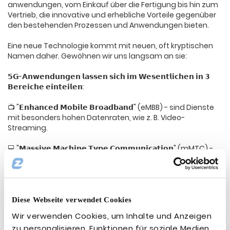
anwendungen, vom Einkauf über die Fertigung bis hin zum
Vertrieb, die innovative und erhebliche Vorteile gegenüber
den bestehenden Prozessen und Anwendungen bieten.
Eine neue Technologie kommt mit neuen, oft kryptischen
Namen daher. Gewöhnen wir uns langsam an sie:
𝟱𝗚-𝗔𝗻𝘄𝗲𝗻𝗱𝘂𝗻𝗴𝗲𝗻 𝗹𝗮𝘀𝘀𝗲𝗻 𝘀𝗶𝗰𝗵 𝗶𝗺 𝗪𝗲𝘀𝗲𝗻𝘁𝗹𝗶𝗰𝗵𝗲𝗻 𝗶𝗻 𝟯
𝗕𝗲𝗿𝗲𝗶𝗰𝗵𝗲 𝗲𝗶𝗻𝘁𝗲𝗶𝗹𝗲𝗻:
📺 "𝗘𝗻𝗵𝗮𝗻𝗰𝗲𝗱 𝗠𝗼𝗯𝗶𝗹𝗲 𝗕𝗿𝗼𝗮𝗱𝗯𝗮𝗻𝗱" (eMBB) - sind Dienste
mit besonders hohen Datenraten, wie z. B. Video-
Streaming.
💻 "𝗠𝗮𝘀𝘀𝗶𝘃𝗲 𝗠𝗮𝗰𝗵𝗶𝗻𝗲 𝗧𝘆𝗽𝗲 𝗖𝗼𝗺𝗺𝘂𝗻𝗶𝗰𝗮𝘁𝗶𝗼𝗻" (mMTC) -
sind Dienste mit niedrigeren Datenraten, aber hoher
Energieeffizienz und erforderlicher Zuverlässigkeit.
🚗 "𝗨𝗹𝘁𝗿𝗮-𝗥𝗲𝗹𝗶𝗮𝗯𝗹𝗲 𝗮𝗻𝗱 𝗟𝗼𝘄-𝗟𝗮𝘁𝗲𝗻𝗰𝘆 𝗖𝗼𝗺𝗺𝘂𝗻𝗶𝗰𝗮𝘁𝗶𝗼𝗻"
(URLLC) - sind Dienste und Anwendungen, die die beste
Diese Webseite verwendet Cookies
Verbindungsqualität erfordern, Stabilität und Verfügbarkeit
Wir verwenden Cookies, um Inhalte und Anzeigen
erfordern, wie z. B. die Echtzeit-Datenübertragung für
zu personalisieren, Funktionen für soziale Medien