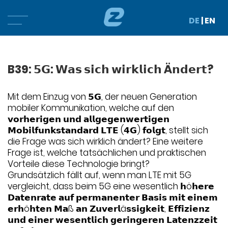
DE
|
EN
B39: 𝟱𝗚: 𝗪𝗮𝘀 𝘀𝗶𝗰𝗵 𝘄𝗶𝗿𝗸𝗹𝗶𝗰𝗵 Ä𝗻𝗱𝗲𝗿𝘁?
Mit dem Einzug von 𝟱𝗚, der neuen Generation
mobiler Kommunikation, welche auf den
𝘃𝗼𝗿𝗵𝗲𝗿𝗶𝗴𝗲𝗻 𝘂𝗻𝗱 𝗮𝗹𝗹𝗴𝗲𝗴𝗲𝗻𝘄𝗲𝗿𝘁𝗶𝗴𝗲𝗻
𝗠𝗼𝗯𝗶𝗹𝗳𝘂𝗻𝗸𝘀𝘁𝗮𝗻𝗱𝗮𝗿𝗱 𝗟𝗧𝗘 (𝟰𝗚) 𝗳𝗼𝗹𝗴𝘁, stellt sich
die Frage was sich wirklich ändert? Eine weitere
Frage ist, welche tatsächlichen und praktischen
Vorteile diese Technologie bringt?
Grundsätzlich fällt auf, wenn man LTE mit 5G
vergleicht, dass beim 5G eine wesentlich 𝗵ö𝗵𝗲𝗿𝗲
𝗗𝗮𝘁𝗲𝗻𝗿𝗮𝘁𝗲 𝗮𝘂𝗳 𝗽𝗲𝗿𝗺𝗮𝗻𝗲𝗻𝘁𝗲𝗿 𝗕𝗮𝘀𝗶𝘀 𝗺𝗶𝘁 𝗲𝗶𝗻𝗲𝗺
𝗲𝗿𝗵ö𝗵𝘁𝗲𝗻 𝗠𝗮ß 𝗮𝗻 𝗭𝘂𝘃𝗲𝗿𝗹ä𝘀𝘀𝗶𝗴𝗸𝗲𝗶𝘁, 𝗘𝗳𝗳𝗶𝘇𝗶𝗲𝗻𝘇
𝘂𝗻𝗱 𝗲𝗶𝗻𝗲𝗿 𝘄𝗲𝘀𝗲𝗻𝘁𝗹𝗶𝗰𝗵 𝗴𝗲𝗿𝗶𝗻𝗴𝗲𝗿𝗲𝗻 𝗟𝗮𝘁𝗲𝗻𝘇𝘇𝗲𝗶𝘁