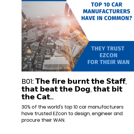
B01: 𝗧𝗵𝗲 𝗳𝗶𝗿𝗲 𝗯𝘂𝗿𝗻𝘁 𝘁𝗵𝗲 𝗦𝘁𝗮𝗳𝗳,
𝘁𝗵𝗮𝘁 𝗯𝗲𝗮𝘁 𝘁𝗵𝗲 𝗗𝗼𝗴, 𝘁𝗵𝗮𝘁 𝗯𝗶𝘁
𝘁𝗵𝗲 𝗖𝗮𝘁...
30% of the world's top 10 car manufacturers
have trusted EZcon to design, engineer and
procure their WAN.
Datum:
2021-11-04