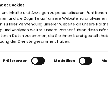
ndet Cookies
um Inhalte und Anzeigen zu personalisieren, Funktionen 
nen und die Zugriffe auf unsere Website zu analysiere
n zu Ihrer Verwendung unserer Website an unsere Partne
g und Analysen weiter. Unsere Partner führen diese Inf
teren Daten zusammen, die Sie ihnen bereitgestellt hab
utzung der Dienste gesammelt haben.
AA
Fon 07361 370
etwork GmbH
traße 19
Aalen
Präferenzen
Statistiken
Ma
Fax 07361 370
info@ezcon.