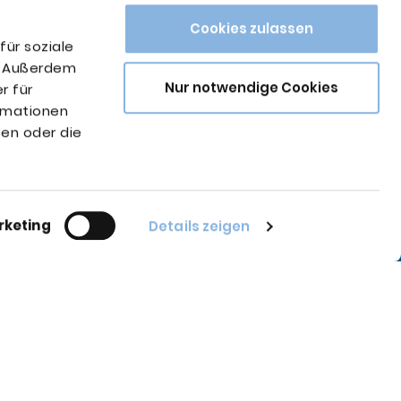
Cookies zulassen
für soziale
n. Außerdem
Nur notwendige Cookies
r für
ormationen
en oder die
56-0
rketing
Details zeigen
56-66
de