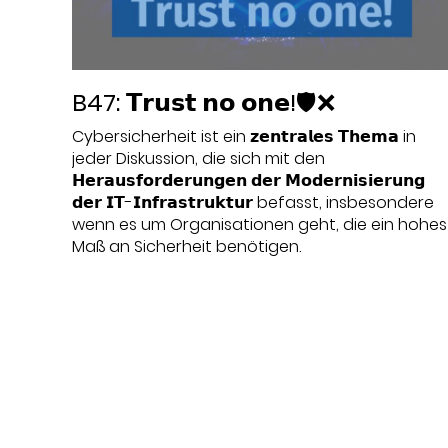
B47: 𝗧𝗿𝘂𝘀𝘁 𝗻𝗼 𝗼𝗻𝗲!🛡️❌
Cybersicherheit ist ein 𝘇𝗲𝗻𝘁𝗿𝗮𝗹𝗲𝘀 𝗧𝗵𝗲𝗺𝗮 in
jeder Diskussion, die sich mit den
𝗛𝗲𝗿𝗮𝘂𝘀𝗳𝗼𝗿𝗱𝗲𝗿𝘂𝗻𝗴𝗲𝗻 𝗱𝗲𝗿 𝗠𝗼𝗱𝗲𝗿𝗻𝗶𝘀𝗶𝗲𝗿𝘂𝗻𝗴
𝗱𝗲𝗿 𝗜𝗧-𝗜𝗻𝗳𝗿𝗮𝘀𝘁𝗿𝘂𝗸𝘁𝘂𝗿 befasst, insbesondere
wenn es um Organisationen geht, die ein hohes
Maß an Sicherheit benötigen.
Datum:
2022-07-28
Thema:
Endpoint Security
,
In-Life Services
,
IT-
Strategie
,
Physische Infrastruktur
,
Unternehme