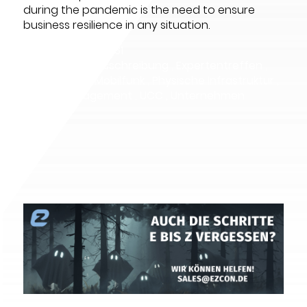
during the pandemic is the need to ensure
business resilience in any situation.
Datum:
2022-08-31
Thema:
5G
,
Ausschreibung
,
Expertentreffen
,
IT-Strategie
,
Mobilfunk
,
Physische Infrastruktur
,
Projektmanagement
,
UCC
,
Unternehmen
-