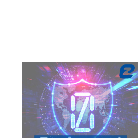
Datum:
2022-08-24
Thema:
Ausschreibung
,
Cloud Services
,
IT-
Strategie
,
Physische Infrastruktur
,
Projektmanagement
,
SD-LAN
,
SD-WAN
,
Unternehmen