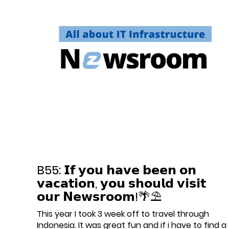
B55: 𝗜𝗳 𝘆𝗼𝘂 𝗵𝗮𝘃𝗲 𝗯𝗲𝗲𝗻 𝗼𝗻
𝘃𝗮𝗰𝗮𝘁𝗶𝗼𝗻, 𝘆𝗼𝘂 𝘀𝗵𝗼𝘂𝗹𝗱 𝘃𝗶𝘀𝗶𝘁
𝗼𝘂𝗿 𝗡𝗲𝘄𝘀𝗿𝗼𝗼𝗺!🌴⛱️
This year I took 3 week off to travel through
Indonesia. It was great fun and if i have to find a