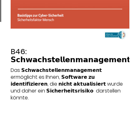
B46:
𝗦𝗰𝗵𝘄𝗮𝗰𝗵𝘀𝘁𝗲𝗹𝗹𝗲𝗻𝗺𝗮𝗻𝗮𝗴𝗲𝗺𝗲𝗻𝘁
Das 𝗦𝗰𝗵𝘄𝗮𝗰𝗵𝘀𝘁𝗲𝗹𝗹𝗲𝗻𝗺𝗮𝗻𝗮𝗴𝗲𝗺𝗲𝗻𝘁
ermöglicht es Ihnen, 𝗦𝗼𝗳𝘁𝘄𝗮𝗿𝗲 𝘇𝘂
𝗶𝗱𝗲𝗻𝘁𝗶𝗳𝗶𝘇𝗶𝗲𝗿𝗲𝗻, die 𝗻𝗶𝗰𝗵𝘁 𝗮𝗸𝘁𝘂𝗮𝗹𝗶𝘀𝗶𝗲𝗿𝘁 wurde
und daher ein 𝗦𝗶𝗰𝗵𝗲𝗿𝗵𝗲𝗶𝘁𝘀𝗿𝗶𝘀𝗶𝗸𝗼 darstellen
könnte.
n
Datum:
2022-07-21
Thema:
Endpoint Security
,
In-Life Services
,
IT-
Strategie
,
Physische Infrastruktur
,
Projektmanagement
,
Unternehmen