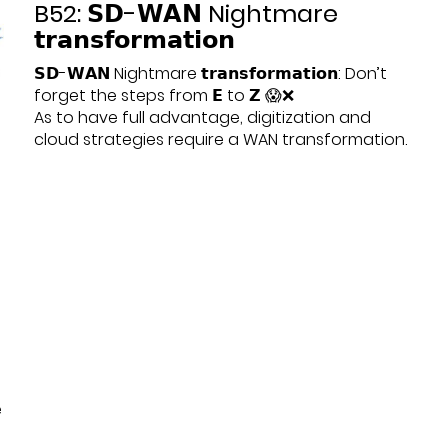
B52: 𝗦𝗗-𝗪𝗔𝗡 Nightmare
𝘁𝗿𝗮𝗻𝘀𝗳𝗼𝗿𝗺𝗮𝘁𝗶𝗼𝗻
𝗦𝗗-𝗪𝗔𝗡 Nightmare 𝘁𝗿𝗮𝗻𝘀𝗳𝗼𝗿𝗺𝗮𝘁𝗶𝗼𝗻: Don’t
forget the steps from 𝗘 to 𝗭 😱❌
As to have full advantage, digitization and
cloud strategies require a WAN transformation.
Datum:
2022-08-17
Thema:
Ausschreibung
,
In-Life Services
,
IT-
Strategie
,
Physische Infrastruktur
,
Projektmanagement
,
SD-WAN
,
Unternehmen
e