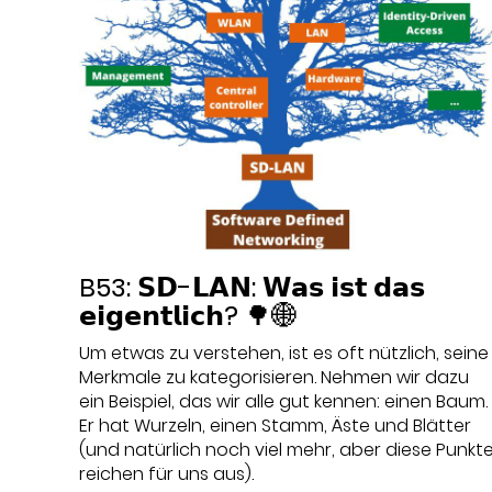
B53: 𝗦𝗗-𝗟𝗔𝗡: 𝗪𝗮𝘀 𝗶𝘀𝘁 𝗱𝗮𝘀
𝗲𝗶𝗴𝗲𝗻𝘁𝗹𝗶𝗰𝗵? 🌳🌐
Um etwas zu verstehen, ist es oft nützlich, seine
Merkmale zu kategorisieren. Nehmen wir dazu
ein Beispiel, das wir alle gut kennen: einen Baum.
Er hat Wurzeln, einen Stamm, Äste und Blätter
(und natürlich noch viel mehr, aber diese Punkt
reichen für uns aus).