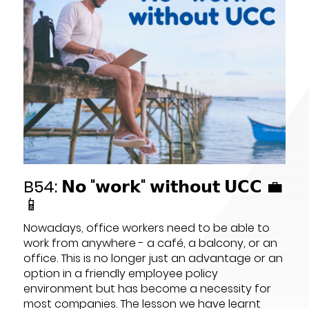
B54: 𝗡𝗼 "𝘄𝗼𝗿𝗸" 𝘄𝗶𝘁𝗵𝗼𝘂𝘁 𝗨𝗖𝗖 💼
📱
Nowadays, office workers need to be able to
work from anywhere - a café, a balcony, or an
office. This is no longer just an advantage or an
option in a friendly employee policy
environment but has become a necessity for
most companies. The lesson we have learnt