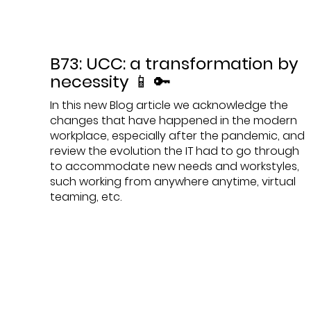
B73: UCC: a transformation by
necessity 📱 🔑
In this new Blog article we acknowledge the
changes that have happened in the modern
workplace, especially after the pandemic, and
review the evolution the IT had to go through
to accommodate new needs and workstyles,
such working from anywhere anytime, virtual
teaming, etc.
Datum:
2023-01-25
Thema:
5G
,
Ausschreibung
,
Blog / Artikel
,
In-Life
Services
,
IT-Strategie
,
Mobilfunk
,
Newsletter
,
Onepager
,
Projektmanagement
,
Präsentatione
,
UCC
,
Unternehmen
,
Video
,
Whitepaper
,
Workshop