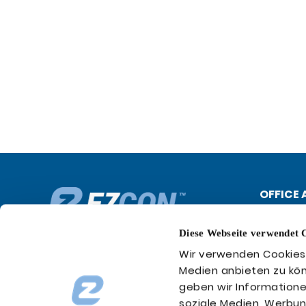
Physische Infrastruktur
,
Projektmanagement
,
Präsentationen
,
SASE
,
SD-LAN
,
SD-WAN
,
UCC
,
Unternehmen
,
Video
,
Whitepaper
,
WLAN
,
Workshop
OFFICE 
EZcon N
Röntgens
Diese Webseite verwendet 
D-73431 
Wir verwenden Cookies, 
Medien anbieten zu kön
geben wir Informatione
soziale Medien, Werbun