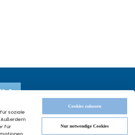
56-0
Cookies zulassen
56-66
für soziale
n. Außerdem
r für
Nur notwendige Cookies
de
ormationen