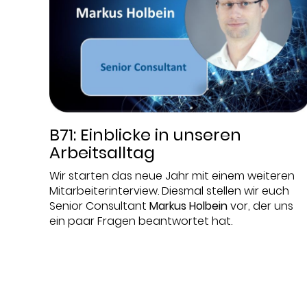
B71: Einblicke in unseren
Arbeitsalltag
Wir starten das neue Jahr mit einem weiteren
Mitarbeiterinterview. Diesmal stellen wir euch
Senior Consultant
Markus Holbein
vor, der uns
ein paar Fragen beantwortet hat.
Datum:
2023-01-10
Thema:
5G
,
Ausschreibung
,
Blog / Artikel
,
Cloud
Services
,
DC
,
Endpoint Security
,
Expertentreffen
,
In-Life Services
,
IT-Strategie
,
Messe
,
Mobilfunk
,
Newsletter
,
Onepager
,