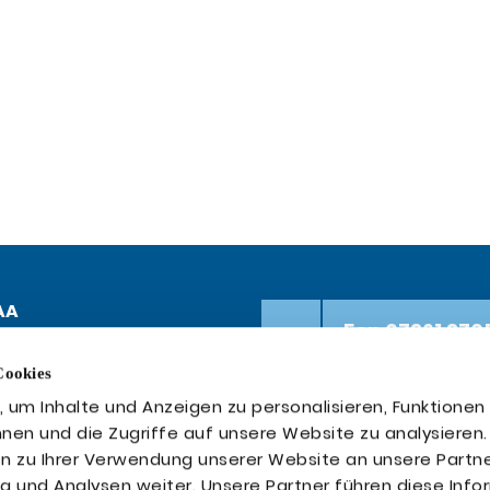
AA
Fon 07361 370
etwork GmbH
traße 19
Cookies
Aalen
Fax 07361 370
um Inhalte und Anzeigen zu personalisieren, Funktionen 
nen und die Zugriffe auf unsere Website zu analysiere
n zu Ihrer Verwendung unserer Website an unsere Partne
info@ezcon.
g und Analysen weiter. Unsere Partner führen diese Inf