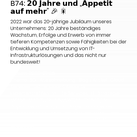
B74: 𝟮𝟬 𝗝𝗮𝗵𝗿𝗲 𝘂𝗻𝗱 „𝗔𝗽𝗽𝗲𝘁𝗶𝘁
𝗮𝘂𝗳 𝗺𝗲𝗵𝗿” 🎉 🎇
2022 war das 20-jährige Jubiläum unseres
Unternehmens: 20 Jahre beständiges
Wachstum, Erfolge und Erwerb von immer
tieferen Kompetenzen sowie Fähigkeiten bei der
Entwicklung und Umsetzung von IT-
Infrastrukturlösungen und das nicht nur
bundesweit!
Datum:
2023-01-26
Thema:
5G
,
Ausschreibung
,
Blog / Artikel
,
Cloud
Services
,
DC
,
Endpoint Security
,
Expertentreffen
,
In-Life Services
,
IT-Strategie
,
Messe
,
Mobilfunk
,
Newsletter
,
Onepager
,
Physische Infrastruktur
,
Projektmanagement
,
Präsentationen
,
SASE
,
SD-LAN
,
SD-WAN
,
UCC
,
Unternehmen
,
Video
,
Whitepaper
,
WLAN
,
Workshop