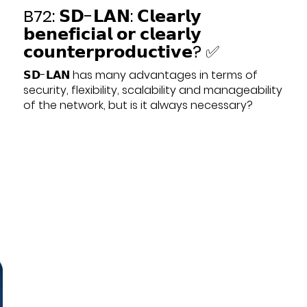
B72: 𝗦𝗗-𝗟𝗔𝗡: 𝗖𝗹𝗲𝗮𝗿𝗹𝘆
𝗯𝗲𝗻𝗲𝗳𝗶𝗰𝗶𝗮𝗹 𝗼𝗿 𝗰𝗹𝗲𝗮𝗿𝗹𝘆
𝗰𝗼𝘂𝗻𝘁𝗲𝗿𝗽𝗿𝗼𝗱𝘂𝗰𝘁𝗶𝘃𝗲? ✅
𝗦𝗗-𝗟𝗔𝗡 has many advantages in terms of
security, flexibility, scalability and manageability
of the network, but is it always necessary?
Datum:
2023-01-12
Thema:
Ausschreibung
,
Blog / Artikel
,
In-Life
Services
,
IT-Strategie
,
Newsletter
,
Onepager
,
Projektmanagement
,
Präsentationen
,
SD-LAN
,
Unternehmen
,
Video
,
Whitepaper
,
Workshop